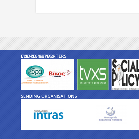
EVENTS SUPPORTERS
COORDINATOR
SENDING ORGANISATIONS