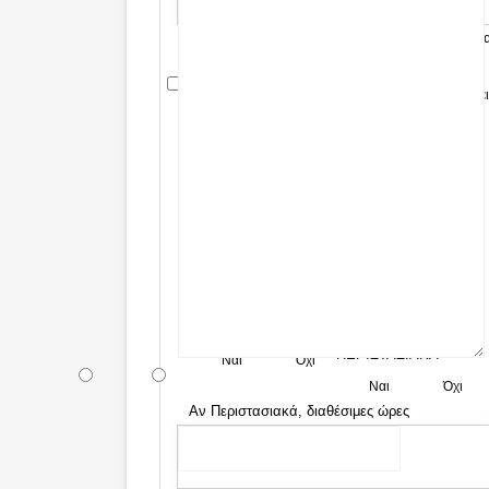
Ενδιαφέρομαι να προσφέρω εθελοντικά στα π
*
Αθλητικές Δραστηριότητες
Γραμματε
Οργανωτικές Ανάγκες
*
ΠΛΗΡΕΣ ΩΡΑΡΙΟ (9:00-17:00)
ΠΕΡΙΣΤΑΣΙΑΚΑ
Ναι
Όχι
Ναι
Όχι
Αν Περιστασιακά, διαθέσιμες ώρες