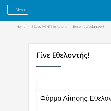
Menu
Home
3 Days EVENTS in Athens
Become a Volunteer!
Γίνε Εθελοντής!
Φόρμα Αίτησης Εθελον