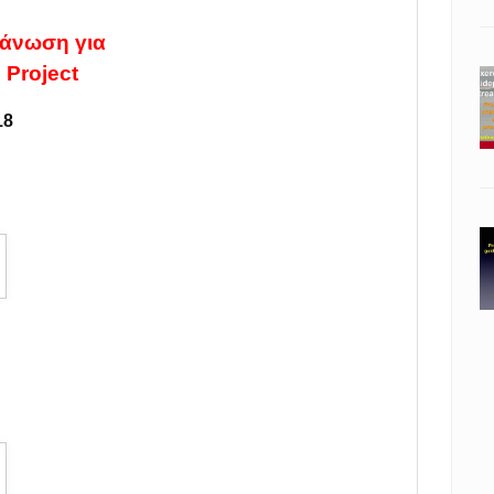
γάνωση για
 Project
18