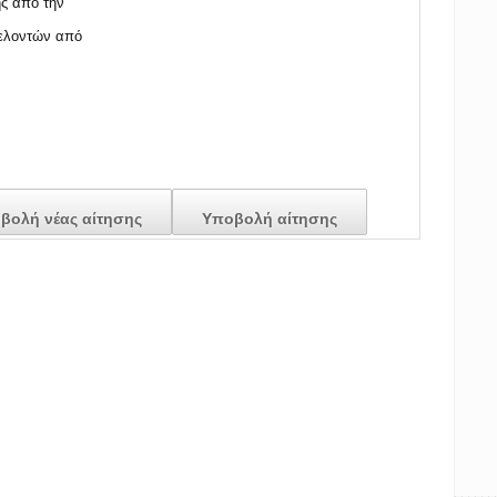
ής από την
θελοντών από